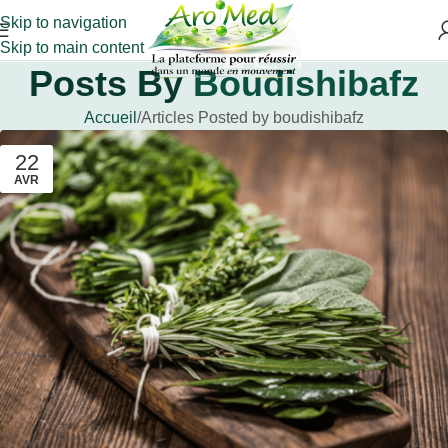
Skip to navigation
Skip to main content
Posts By
Boudishibafz
Accueil
Articles Posted by boudishibafz
22
AVR