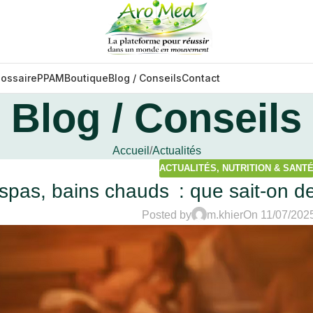
lossaire
PPAM
Boutique
Blog / Conseils
Contact
Blog / Conseils
Accueil
Actualités
ACTUALITÉS
,
NUTRITION & SANT
pas, bains chauds : que sait-on de 
Posted by
m.khier
On 11/07/202