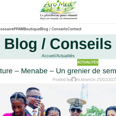
lossaire
PPAM
Boutique
Blog / Conseils
Contact
Blog / Conseils
Accueil
Actualités
ACTUALITÉS
lture – Menabe – Un grenier de sem
Posted by
m.khier
On 25/02/202