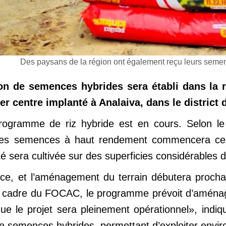
Des paysans de la région ont également reçu leurs semen
on de semences hybrides sera établi dans la r
er centre implanté à Analaiva, dans le distric
ogramme de riz hybride est en cours. Selon le 
e des semences à haut rendement commencera ce 
é sera cultivée sur des superficies considérables d
ace, et l’aménagement du terrain débutera proch
 cadre du FOCAC, le programme prévoit d’aménage
ue le projet sera pleinement opérationnel», indiq
e semences hybrides, permettant d’exploiter enviro