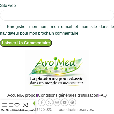
Site web
Enregistrer mon nom, mon e-mail et mon site dans l
navigateur pour mon prochain commentaire.
Accueil
À propos
Conditions générales d’utilisation
FAQ
0
AROMED © 2025 – Tous droits réservés.
Menu
Sidebar
Wishlist
Compare
Cart