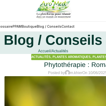
lossaire
PPAM
Boutique
Blog / Conseils
Contact
Blog / Conseils
Accueil
Actualités
ACTUALITÉS
,
PLANTES AROMATIQUES
,
PLANTES
Phytothérapie : Rom
Posted by
m.khier
On 10/06/202