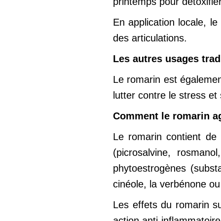
printemps pour détoxifie
En application locale, l
des articulations.
Les autres usages trad
Le romarin est également
lutter contre le stress e
Comment le romarin agi
Le romarin contient de
(picrosalvine, rosmano
phytoestrogènes (subst
cinéole, la verbénone ou
Les effets du romarin su
action anti-inflammatoire