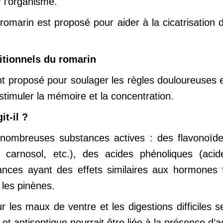
r l’organisme.
e romarin est proposé pour aider à la cicatrisation
itionnels du romarin
 proposé pour soulager les règles douloureuses et 
t stimuler la mémoire et la concentration.
t-il ?
 nombreuses substances actives : des flavonoïde
l, carnosol, etc.), des acides phénoliques (aci
ances ayant des effets similaires aux hormones 
 les pinènes.
r les maux de ventre et les digestions difficiles
 et antiseptique pourrait être liée à la présence d’