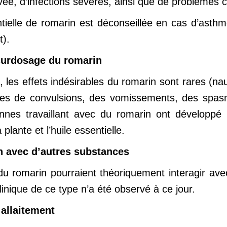
vée, d’infections sévères, ainsi que de problèmes cir
entielle de romarin est déconseillée en cas d’asth
t).
 surdosage du romarin
les effets indésirables du romarin sont rares (na
ses de convulsions, des vomissements, des spas
onnes travaillant avec du romarin ont développé
plante et l’huile essentielle.
n avec d’autres substances
du romarin pourraient théoriquement interagir av
inique de ce type n’a été observé à ce jour.
allaitement