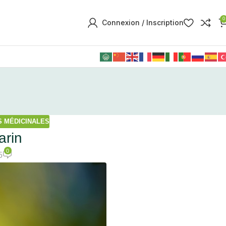
0
Connexion / Inscription
 MÉDICINALES
arin
0
5