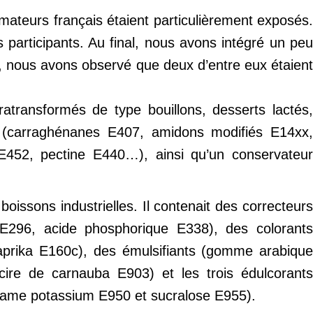
ateurs français étaient particulièrement exposés
articipants. Au final, nous avons intégré un peu
, nous avons observé que deux d’entre eux étaient
ratransformés de type bouillons, desserts lactés,
nts (carraghénanes E407, amidons modifiés E14xx,
2, pectine E440…), ainsi qu’un conservateur
oissons industrielles. Il contenait des correcteurs
e E296, acide phosphorique E338), des colorants
aprika E160c), des émulsifiants (gomme arabique
re de carnauba E903) et les trois édulcorants
lfame potassium E950 et sucralose E955).