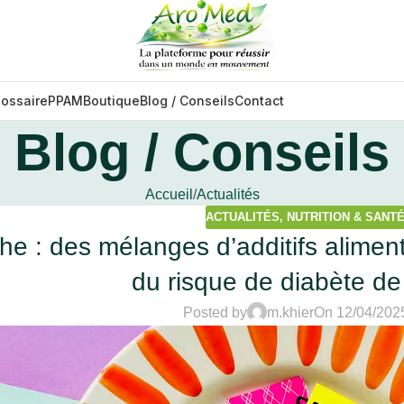
lossaire
PPAM
Boutique
Blog / Conseils
Contact
Blog / Conseils
Accueil
Actualités
ACTUALITÉS
,
NUTRITION & SANT
he : des mélanges d’additifs alime
du risque de diabète de
Posted by
m.khier
On 12/04/202