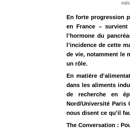
méla
En forte progression p
en France – survient 
l’hormone du pancréas
l’incidence de cette m
de vie, notamment le m
un rôle.
En matière d’alimenta
dans les aliments indu
de recherche en épi
Nord/Université Paris 
nous disent ce qu’il fau
The Conversation : Pou