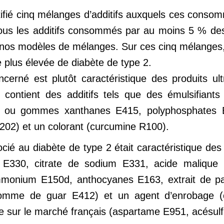
fié cinq mélanges d’additifs auxquels ces consomm
us les additifs consommés par au moins 5 % des p
s nos modèles de mélanges. Sur ces cinq mélanges
 plus élevée de diabète de type 2.
erné est plutôt caractéristique des produits ult
Il contient des additifs tels que des émulsifia
u gommes xanthanes E415, polyphosphates E45
202) et un colorant (curcumine R100).
é au diabète de type 2 était caractéristique des b
que E330, citrate de sodium E331, acide maliqu
ammonium E150d, anthocyanes E163, extrait de p
omme de guar E412) et un agent d’enrobage (ci
uve sur le marché français (aspartame E951, acésu