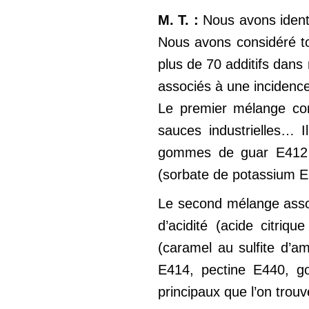
M. T. :
Nous avons identi
Nous avons considéré to
plus de 70 additifs dan
associés à une incidence
Le premier mélange conc
sauces industrielles… 
gommes de guar E412 o
(sorbate de potassium E
Le second mélange associ
d’acidité (acide citri
(caramel au sulfite d’
E414, pectine E440, g
principaux que l’on tro