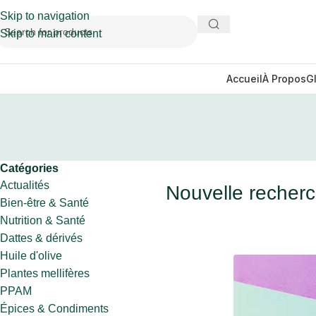
Skip to navigation
Skip to main content
Accueil
À Propos
G
Catégories
Actualités
Nouvelle recherc
Bien-être & Santé
Nutrition & Santé
Dattes & dérivés
Huile d'olive
Plantes mellifères
PPAM
Épices & Condiments