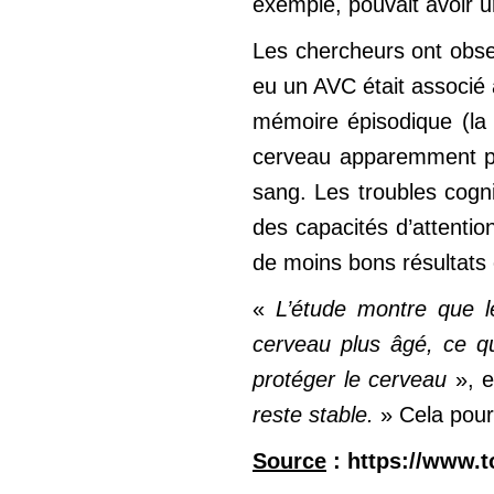
exemple, pouvait avoir u
Les chercheurs ont obse
eu un AVC était associé 
mémoire épisodique (la
cerveau apparemment plu
sang. Les troubles cogn
des capacités d’attentio
de moins bons résultats 
«
L’étude montre que l
cerveau plus âgé, ce qu
protéger le cerveau
», e
reste stable.
» Cela pour
Source
: https://www.