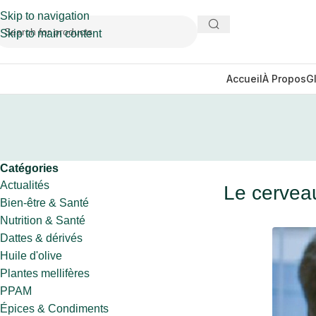
Skip to navigation
Skip to main content
Accueil
À Propos
G
Catégories
Actualités
Le cerveau
Bien-être & Santé
Nutrition & Santé
Dattes & dérivés
Huile d'olive
Plantes mellifères
PPAM
Épices & Condiments