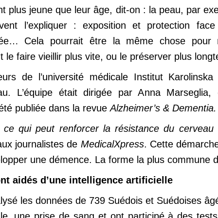
t plus jeune que leur âge, dit-on : la peau, par ex
uvent l’expliquer : exposition et protection fa
ibrée… Cela pourrait être la même chose pour 
e faire vieillir plus vite, ou le préserver plus long
rs de l’université médicale Institut Karolinsk
eau. L’équipe était dirigée par Anna Marseglia,
 été publiée dans la revue
Alzheimer’s & Dementia.
 ce qui peut renforcer la résistance du cerveau
aux journalistes de
MedicalXpress
. Cette démarche 
velopper une démence. La forme la plus commune d
t aidés d’une intelligence artificielle
nalysé les données de 739 Suédois et Suédoises âg
e, une prise de sang et ont participé à des tests c