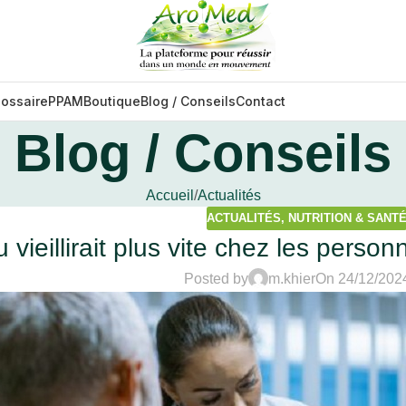
lossaire
PPAM
Boutique
Blog / Conseils
Contact
Blog / Conseils
Accueil
Actualités
ACTUALITÉS
,
NUTRITION & SANT
 vieillirait plus vite chez les pers
Posted by
m.khier
On 24/12/202