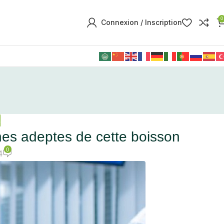
0
Connexion / Inscription
É
onnes adeptes de cette boisson
0
4