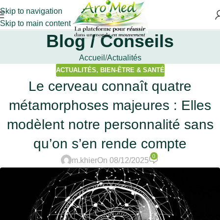
Skip to navigation
Skip to main content
Blog / Conseils
Accueil
Actualités
ACTUALITÉS
,
BIEN-ÊTRE & SANTÉ
Le cerveau connaît quatre
métamorphoses majeures : Elles
modèlent notre personnalité sans
qu’on s’en rende compte
0
m.khier
On 08/12/2025