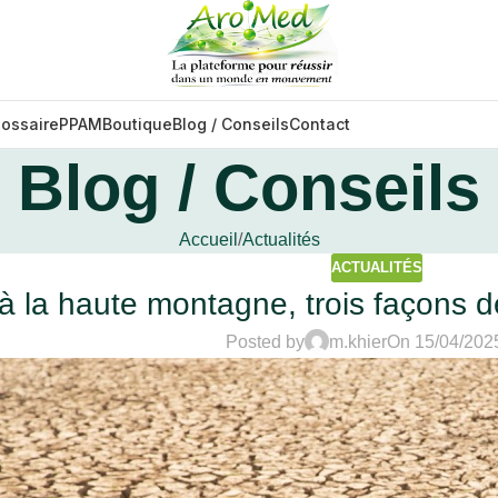
lossaire
PPAM
Boutique
Blog / Conseils
Contact
Blog / Conseils
Accueil
Actualités
ACTUALITÉS
à la haute montagne, trois façons 
Posted by
m.khier
On 15/04/202