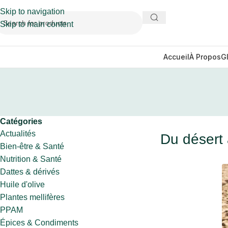
Skip to navigation
Skip to main content
Accueil
À Propos
G
Catégories
Actualités
Du désert 
Bien-être & Santé
Nutrition & Santé
Dattes & dérivés
Huile d'olive
Plantes mellifères
PPAM
Épices & Condiments