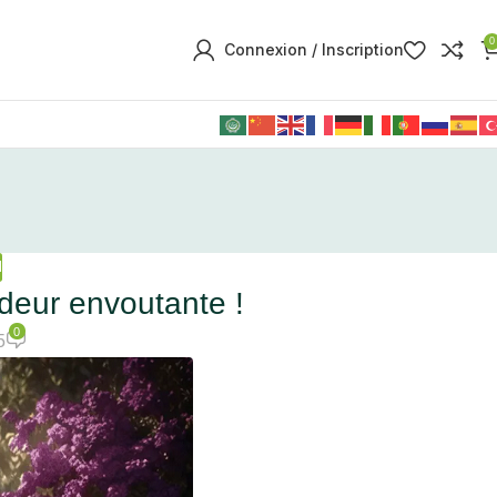
0
Connexion / Inscription
M
odeur envoutante !
0
5