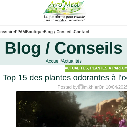
lossaire
PPAM
Boutique
Blog / Conseils
Contact
Blog / Conseils
Accueil
Actualités
ACTUALITÉS
,
PLANTES À PARFU
Top 15 des plantes odorantes à l’
Posted by
m.khier
On 10/04/202