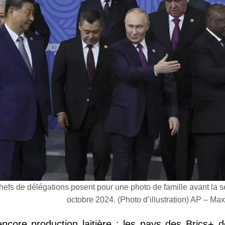
hefs de délégations posent pour une photo de famille avant la 
octobre 2024. (Photo d’illustration) AP – M
 encore production laitière : les pays des Brics+