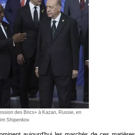
session des Brics+ à Kazan, Russie, en
axim Shipenkov
 dominent aujourd’hui les marchés de ces matières