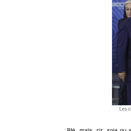
Les c
Blé, maïs, riz, soja ou