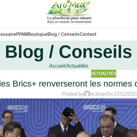
lossaire
PPAM
Boutique
Blog / Conseils
Contact
Blog / Conseils
Accueil
Actualités
ACTUALITÉS
es Brics+ renverseront les normes 
Posted by
m.khier
On 27/12/202