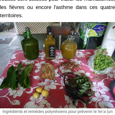
les fièvres ou encore l’asthme dans ces quatre
territoires.
Ingrédients et remèdes polynésiens pour prévenir le
he’a
(un