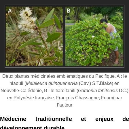
Deux plantes médicinales emblématiques du Pacifique. A : le
niaouli (
Melaleuca quinquenervia
(Cav.) S.T.Blake) en
Nouvelle-Calédonie, B : le tiare tahiti (
Gardenia tahitensis
DC.)
en Polynésie française. François Chassagne, Fourni par
l’auteur
Médecine traditionnelle et enjeux de
développement durable