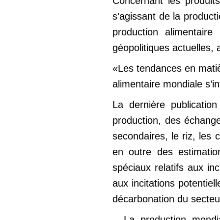
Concernant les produit
s’agissant de la product
production alimentaire
géopolitiques actuelles,
«Les tendances en matièr
alimentaire mondiale s’i
La dernière publicatio
production, des échanges
secondaires, le riz, les 
en outre des estimatio
spéciaux relatifs aux i
aux incitations potentie
décarbonation du secteur
– La production mondi