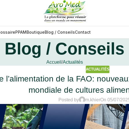
lossaire
PPAM
Boutique
Blog / Conseils
Contact
Blog / Conseils
Accueil
Actualités
ACTUALITÉS
e l’alimentation de la FAO: nouveau
mondiale de cultures alimen
Posted by
m.khier
On 05/07/202