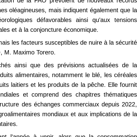
entation de la FAO prévoient de nouveaux records
ines oléagineuses, mais indiquent également que la
orologiques défavorables ainsi qu’aux tensions
iales et à la conjoncture économique.
s les facteurs susceptibles de nuire à la sécurité
AO, M. Maximo Torero.
chés ainsi que des prévisions actualisées de la
oduits alimentaires, notamment le blé, les céréales
its laitiers et les produits de la pêche. Elle fournit
ondiales et comprend des chapitres thématiques
la structure des échanges commerciaux depuis 2022,
agroalimentaires mondiaux et aux implications de la
taires.
nt l’année à venir, alors que la consommation