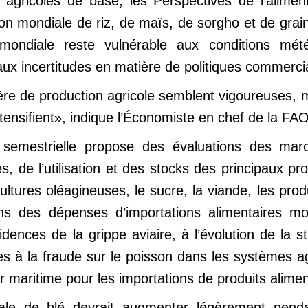
s agricoles de base, les Perspectives de l’alim
ion mondiale de riz, de maïs, de sorgho et de gra
 mondiale reste vulnérable aux conditions mété
 aux incertitudes en matière de politiques commerc
e de production agricole semblent vigoureuses, mai
ntensifient», indique l’Économiste en chef de la F
n semestrielle propose des évaluations des mar
, de l’utilisation et des stocks des principaux pr
cultures oléagineuses, le sucre, la viande, les produ
ns des dépenses d’importations alimentaires m
ncidences de la grippe aviaire, à l’évolution de 
lles à la fraude sur le poisson dans les systèmes 
 maritime pour les importations de produits alimen
ale de blé devrait augmenter légèrement penda