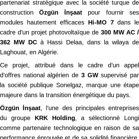
partenariat stratégique avec la société turque de
construction
Özgün İnşaat
pour fournir se
modules hautement efficaces
Hi-MO 7
dans l
cadre d’un projet photovoltaïque de
300 MW AC /
362 MW DC
à Hassi Delaa, dans la wilaya d
Laghouat, en Algérie.
Ce projet, attribué dans le cadre d’un appel
d’offres national algérien de
3 GW
supervisé pa
la société publique Sonelgaz, marque une étape
majeure dans la transition énergétique du pays.
Özgün İnşaat
, l’une des principales entreprise
du groupe
KRK Holding
, a sélectionné Long
comme partenaire technologique en raison de sa
performance éprouvée et de sa solidité financière.