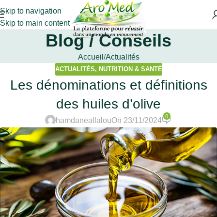
Skip to navigation
Skip to main content
Blog / Conseils
Accueil
Actualités
ACTUALITÉS
,
NUTRITION & SANTÉ
Les dénominations et définitions
des huiles d’olive
0
hamdaneallalou
On 23/11/2024