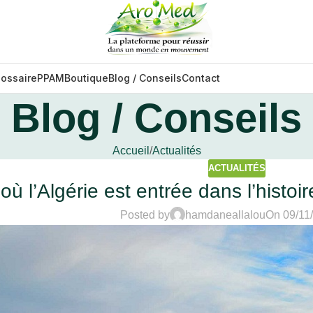
lossaire
PPAM
Boutique
Blog / Conseils
Contact
Blog / Conseils
Accueil
Actualités
ACTUALITÉS
 où l’Algérie est entrée dans l’histoi
Posted by
hamdaneallalou
On 09/11