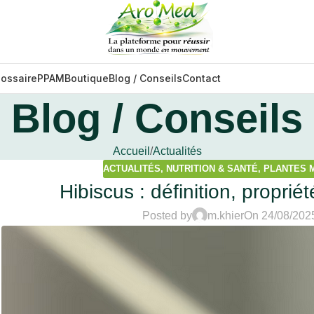
lossaire
PPAM
Boutique
Blog / Conseils
Contact
Blog / Conseils
Accueil
Actualités
ACTUALITÉS
,
NUTRITION & SANTÉ
,
PLANTES 
Hibiscus : définition, propriét
Posted by
m.khier
On 24/08/202