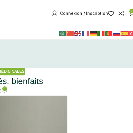
0
Connexion / Inscription
MÉDICINALES
és, bienfaits
0
5