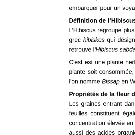
embarquer pour un voyage
Définition de l’Hibiscu
L’Hibiscus regroupe plus 
grec
hibiskos
qui désign
retrouve l
‘Hibiscus sabda
C’est est une plante her
plante soit consommée, l
l’on nomme
Bissap
en Wo
Propriétés de la fleur 
Les graines entrant dans
feuilles constituent ég
concentration élevée en 
aussi des acides organi