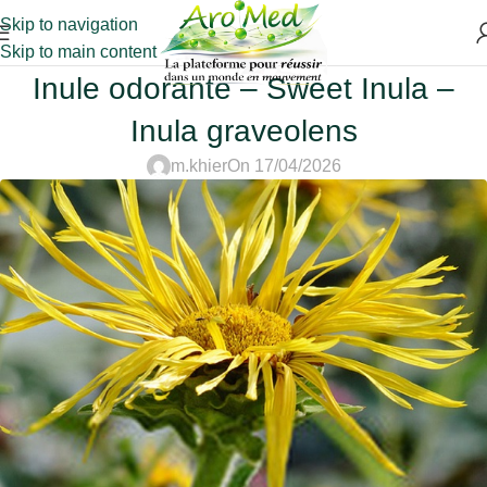
Skip to navigation
Skip to main content
Inule odorante – Sweet Inula –
Inula graveolens
m.khier
On 17/04/2026