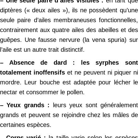
– Une seule paire d’ailes visibles :
en tant qu
diptères (« deux ailes »), ils ne possèdent qu’une
seule paire d’ailes membraneuses fonctionnelles,
contrairement aux quatre ailes des abeilles et des
guêpes. Une fausse nervure (la vena spuria) sur
l’aile est un autre trait distinctif.
– Absence de dard :
les syrphes son
totalement inoffensifs
et ne peuvent ni piquer ni
mordre. Leur bouche est adaptée pour lécher le
nectar et consommer le pollen.
– Yeux grands :
leurs yeux sont généralemen
grands et peuvent se rejoindre chez les mâles de
certaines espèces.
– Corps varié :
la taille varie selon les espèce