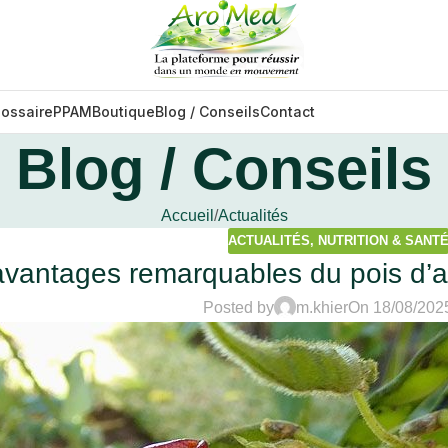
lossaire
PPAM
Boutique
Blog / Conseils
Contact
Blog / Conseils
Accueil
Actualités
ACTUALITÉS
,
NUTRITION & SANT
vantages remarquables du pois d’ang
Posted by
m.khier
On 18/08/202