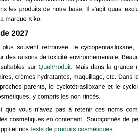
s les produits de notre base. Il s’agit quasi exc
 la marque Kiko.
r de 2027
lus souvent retrouvée, le cyclopentasiloxane, ut
ur des raisons de toxicité environnementale. Beau
nsultables sur
QuelProduit
. Mais dans la grande ma
aires, crèmes hydratantes, maquillage, etc. Dans les 
oches parents, le cyclotétrasiloxane et le cyclom
osmétiques, y compris les non rincés.
st que vous n’avez pas à retenir ces noms comp
r des cosmétiques en contenant. Soupçonnés de per
ppli et nos
tests de produits cosmétiques
.