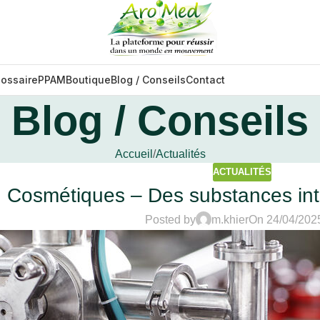
lossaire
PPAM
Boutique
Blog / Conseils
Contact
Blog / Conseils
Accueil
Actualités
ACTUALITÉS
Cosmétiques – Des substances inte
Posted by
m.khier
On 24/04/202