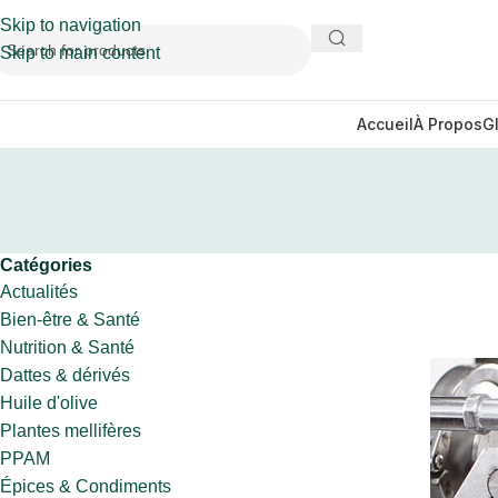
Skip to navigation
Skip to main content
Accueil
À Propos
G
Catégories
Actualités
Bien-être & Santé
Nutrition & Santé
Dattes & dérivés
Huile d'olive
Plantes mellifères
PPAM
Épices & Condiments