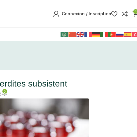
0
Connexion / Inscription
rdites subsistent
0
5