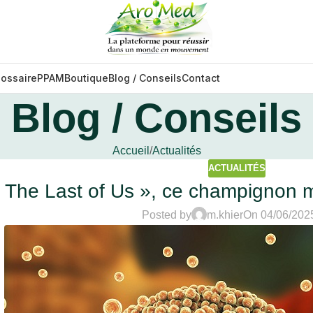
lossaire
PPAM
Boutique
Blog / Conseils
Contact
Blog / Conseils
Accueil
Actualités
ACTUALITÉS
he Last of Us », ce champignon mo
Posted by
m.khier
On 04/06/202