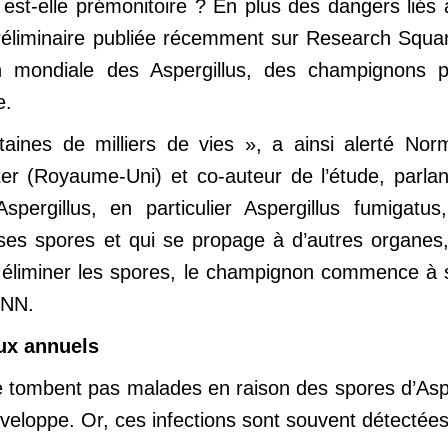
est-elle prémonitoire ? En plus des dangers liés à
réliminaire publiée récemment sur Research Squar
on mondiale des Aspergillus, des champignons p
e.
aines de milliers de vies », a ainsi alerté No
ter (Royaume-Uni) et co-auteur de l’étude, parla
spergillus, en particulier Aspergillus fumigatu
es spores et qui se propage à d’autres organes,
 éliminer les spores, le champignon commence à s
CNN.
ux annuels
e tombent pas malades en raison des spores d’Asperg
développe. Or, ces infections sont souvent détecté