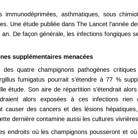
es immunodéprimées, asthmatiques, sous chimio
s. Une étude publiée dans The Lancet l’année derniè
r an. De façon générale, les infections fongiques s
nnes supplémentaires menacées
 des quatre champignons pathogènes critiques 
gillus fumigatus pourrait s’étendre à 77 % supplé
lle étude. Son aire de répartition s’étendrait alo
draient alors exposées à ces infections rien 
 causer des cancers et des lésions hépatiques, p
tte dernière contamine aussi les cultures vivrières
es endroits où les champignons pousseront et où l