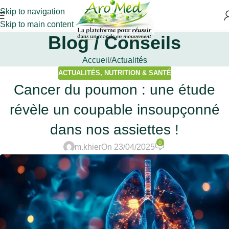
Skip to navigation
Skip to main content
Blog / Conseils
Accueil
Actualités
ACTUALITÉS
,
NUTRITION & SANTÉ
Cancer du poumon : une étude
révèle un coupable insoupçonné
dans nos assiettes !
0
m.khier
On 23/04/2025